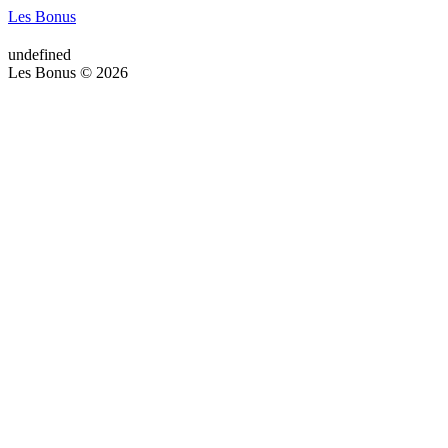
Les Bonus
undefined
Les Bonus © 2026